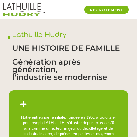
RECRUTEMENT
Lathuille Hudry
UNE HISTOIRE DE FAMILLE
Génération après
génération,
l'industrie se modernise
Notre entreprise familiale, fondée en 1951 à Scionzier
par Joseph LATHUILLE, s’illustre depuis plus de 70
ans comme un acteur majeur du décolletage et de
l’industrialisation, de pièces en petites et moyennes